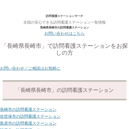
訪問看護ステーションサーチ
全国の安心できる訪問看護ステーション一覧情報
長崎県長崎市の訪問看護ステーション
お問い合わせはこちら
「長崎県長崎市」で訪問看護ステーションをお探
しの方
お問い合わせ／ご相談はお気軽に
「長崎県長崎市」の訪問看護ステーション
長崎市の訪問看護ステーション
佐世保市の訪問看護ステーション
島原市の訪問看護ステーション