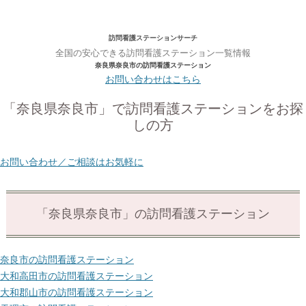
訪問看護ステーションサーチ
全国の安心できる訪問看護ステーション一覧情報
奈良県奈良市の訪問看護ステーション
お問い合わせはこちら
「奈良県奈良市」で訪問看護ステーションをお探
しの方
お問い合わせ／ご相談はお気軽に
「奈良県奈良市」の訪問看護ステーション
奈良市の訪問看護ステーション
大和高田市の訪問看護ステーション
大和郡山市の訪問看護ステーション