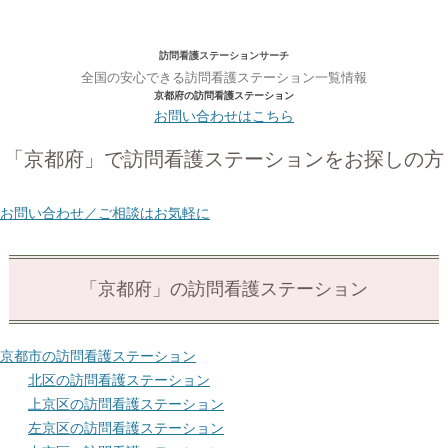
訪問看護ステーションサーチ
全国の安心できる訪問看護ステーション一覧情報
京都府の訪問看護ステーション
お問い合わせはこちら
「京都府」で訪問看護ステーションをお探しの方
お問い合わせ／ご相談はお気軽に
「京都府」の訪問看護ステーション
京都市の訪問看護ステーション
北区の訪問看護ステーション
上京区の訪問看護ステーション
左京区の訪問看護ステーション